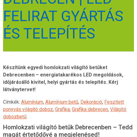
FELIRAT GYÁRTÁS
ÉS TELEPÍTÉS
Készítünk egyedi homlokzati világító betűket
Debrecenben – energiatakarékos LED megoldások,
időjárásálló kivitel, helyi gyártás és telepítés. Kérj
látványtervet!
Címkék:
Alumínium
,
Alumínium betű
,
Dekoráció
,
Feszített
ponyvás világító doboz
,
Grafika
,
Grafika debrecen
,
Világító
dobozbetű
Homlokzati világító betűk Debrecenben – Tedd
magát értetődővé a megjelenésed!