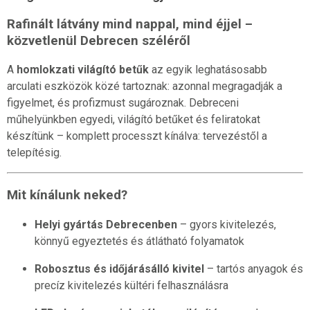
Rafinált látvány mind nappal, mind éjjel –
közvetlenül Debrecen széléről
A
homlokzati világító betűk
az egyik leghatásosabb
arculati eszközök közé tartoznak: azonnal megragadják a
figyelmet, és profizmust sugároznak. Debreceni
műhelyünkben egyedi, világító betűket és feliratokat
készítünk – komplett processzt kínálva: tervezéstől a
telepítésig.
Mit kínálunk neked?
Helyi gyártás Debrecenben
– gyors kivitelezés,
könnyű egyeztetés és átlátható folyamatok
Robosztus és időjárásálló kivitel
– tartós anyagok és
precíz kivitelezés kültéri felhasználásra