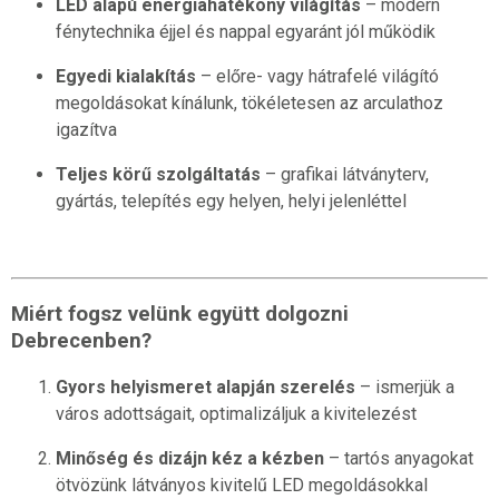
LED alapú energiahatékony világítás
– modern
fénytechnika éjjel és nappal egyaránt jól működik
Egyedi kialakítás
– előre- vagy hátrafelé világító
megoldásokat kínálunk, tökéletesen az arculathoz
igazítva
Teljes körű szolgáltatás
– grafikai látványterv,
gyártás, telepítés egy helyen, helyi jelenléttel
Miért fogsz velünk együtt dolgozni
Debrecenben?
Gyors helyismeret alapján szerelés
– ismerjük a
város adottságait, optimalizáljuk a kivitelezést
Minőség és dizájn kéz a kézben
– tartós anyagokat
ötvözünk látványos kivitelű LED megoldásokkal