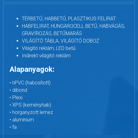
TÉRBETŰ, HABBETŰ, PLASZTIKUS FELIRAT
HABFELIRAT, HUNGAROCELL BETŰ, HABVÁGÁS,
GRAVÍROZÁS, BETŰMARÁS
VILÁGÍTÓ TÁBLA, VILÁGÍTÓ DOBOZ
Világító reklám, LED betű
Indirekt világító reklám
Alapanyagok:
• hPVC (habosított)
• dibond
• Plexi
• XPS (keményhab)
• horganyzott lemez
• alumínium
• fa