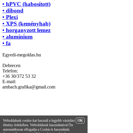
• hPVC (habosított)
• dibond
• Plexi
• XPS (keményhab)
• horganyzott lemez
• alumínium
• fa
Egyedi-megoldas.hu
Debrecen
Telefon:
+36 30/372 53 32
E-mail:
ambach.grafika@gmail.com
Weboldalunk cookie-kat használ a legjobb vásárlási
OK
élmény érdekében. Weboldalunk használatával Ön
automatikusan elfogadja a Cookie-k használatát.