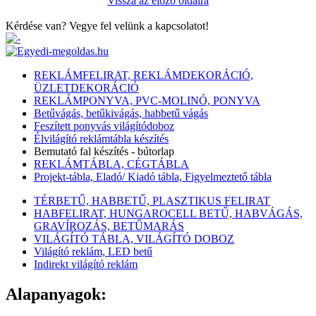
Vissza az előző oldalra
Kérdése van? Vegye fel velünk a kapcsolatot!
REKLÁMFELIRAT, REKLÁMDEKORÁCIÓ,
ÜZLETDEKORÁCIÓ
REKLÁMPONYVA, PVC-MOLINÓ, PONYVA
Betűvágás, betűkivágás, habbetű vágás
Feszített ponyvás világítódoboz
Élvilágító reklámtábla készítés
Bemutató fal készítés - bútorlap
REKLÁMTÁBLA, CÉGTÁBLA
Projekt-tábla, Eladó/ Kiadó tábla, Figyelmeztető tábla
TÉRBETŰ, HABBETŰ, PLASZTIKUS FELIRAT
HABFELIRAT, HUNGAROCELL BETŰ, HABVÁGÁS,
GRAVÍROZÁS, BETŰMARÁS
VILÁGÍTÓ TÁBLA, VILÁGÍTÓ DOBOZ
Világító reklám, LED betű
Indirekt világító reklám
Alapanyagok: