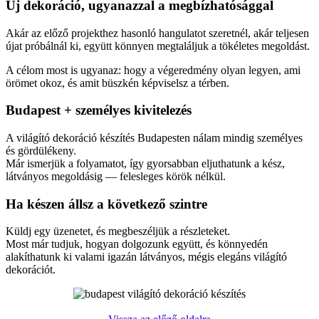
Új dekoráció, ugyanazzal a megbízhatósággal
Akár az előző projekthez hasonló hangulatot szeretnél, akár teljesen
újat próbálnál ki, együtt könnyen megtaláljuk a tökéletes megoldást.
A célom most is ugyanaz: hogy a végeredmény olyan legyen, ami
örömet okoz, és amit büszkén képviselsz a térben.
Budapest + személyes kivitelezés
A világító dekoráció készítés Budapesten nálam mindig személyes
és gördülékeny.
Már ismerjük a folyamatot, így gyorsabban eljuthatunk a kész,
látványos megoldásig — felesleges körök nélkül.
Ha készen állsz a következő szintre
Küldj egy üzenetet, és megbeszéljük a részleteket.
Most már tudjuk, hogyan dolgozunk együtt, és könnyedén
alakíthatunk ki valami igazán látványos, mégis elegáns világító
dekorációt.