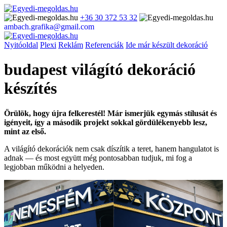
+36 30 372 53 32
ambach.grafika@gmail.com
Nyitóoldal
Plexi
Reklám
Referenciák
Ide már készült dekoráció
budapest világító dekoráció
készítés
Örülök, hogy újra felkerestél! Már ismerjük egymás stílusát és
igényeit, így a második projekt sokkal gördülékenyebb lesz,
mint az első.
A világító dekorációk nem csak díszítik a teret, hanem hangulatot is
adnak — és most együtt még pontosabban tudjuk, mi fog a
legjobban működni a helyeden.