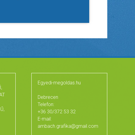
Egyedi-megoldas.hu
,
AT
Debrecen
Telefon:
Ű,
+36 30/372 53 32
E-mail:
ambach.grafika@gmail.com