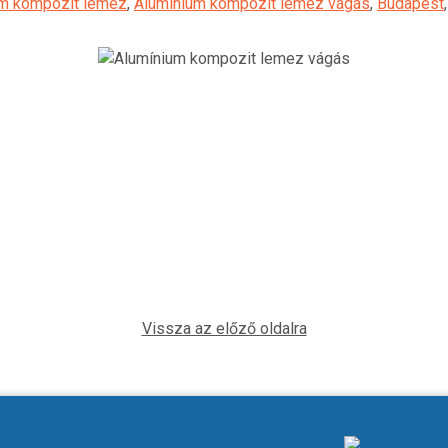
um kompozit lemez
,
Alumínium kompozit lemez vágás
,
Budapest
Vissza az előző oldalra