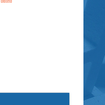
,
dibond