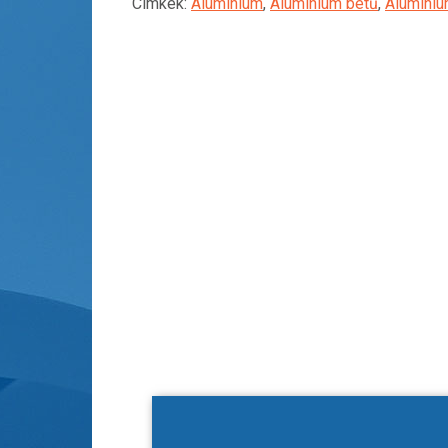
Címkék:
Alumínium
,
Alumínium betű
,
Alumíni