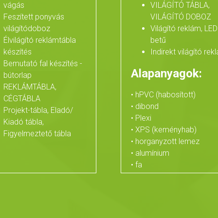
vágás
VILÁGÍTÓ TÁBLA,
Feszített ponyvás
VILÁGÍTÓ DOBOZ
világítódoboz
Világító reklám, LED
Élvilágító reklámtábla
betű
készítés
Indirekt világító rek
Bemutató fal készítés -
Alapanyagok:
bútorlap
REKLÁMTÁBLA,
• hPVC (habosított)
CÉGTÁBLA
• dibond
Projekt-tábla, Eladó/
• Plexi
Kiadó tábla,
• XPS (keményhab)
Figyelmeztető tábla
• horganyzott lemez
• alumínium
• fa