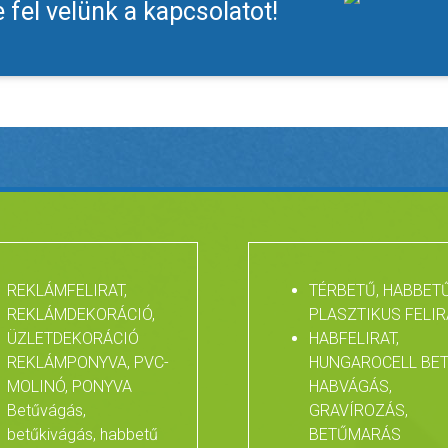
fel velünk a kapcsolatot!
REKLÁMFELIRAT,
TÉRBETŰ, HABBETŰ
REKLÁMDEKORÁCIÓ,
PLASZTIKUS FELIR
ÜZLETDEKORÁCIÓ
HABFELIRAT,
REKLÁMPONYVA, PVC-
HUNGAROCELL BET
MOLINÓ, PONYVA
HABVÁGÁS,
Betűvágás,
GRAVÍROZÁS,
betűkivágás, habbetű
BETŰMARÁS