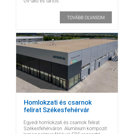
UV-álló és tartós.
Homlokzati és csarnok
felirat Székesfehérvár
Egyedi homlokzati és csarnok felirat
Székesfehérváron. Alumínium kompozit