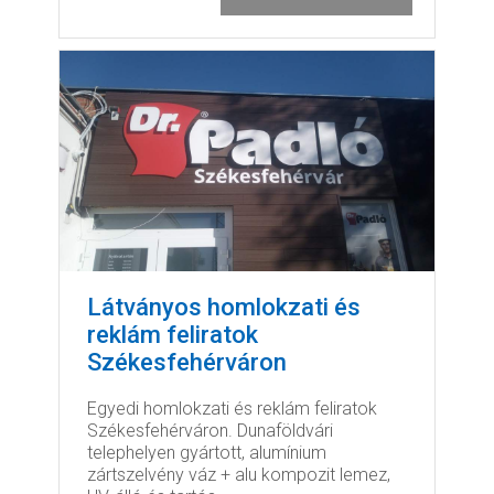
Látványos homlokzati és
reklám feliratok
Székesfehérváron
Egyedi homlokzati és reklám feliratok
Székesfehérváron. Dunaföldvári
telephelyen gyártott, alumínium
zártszelvény váz + alu kompozit lemez,