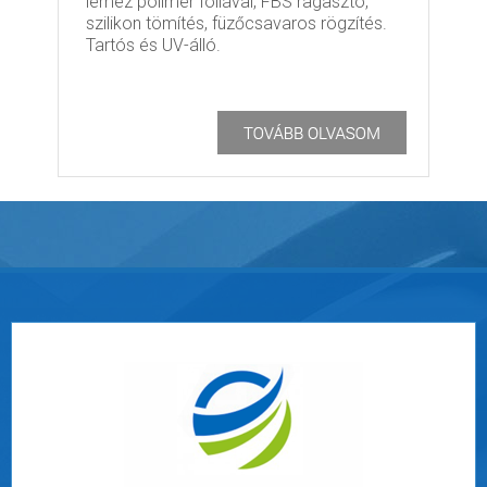
lemez polimer fóliával, FBS ragasztó,
szilikon tömítés, füzőcsavaros rögzítés.
Tartós és UV-álló.