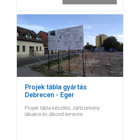
Projek tábla gyártás
Debrecen - Eger
Projek tábla készítés, zártszelvény
lábakra és dibond lemezre.