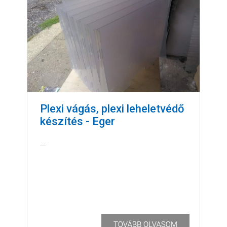
Plexi vágás, plexi leheletvédő
készítés - Eger
...