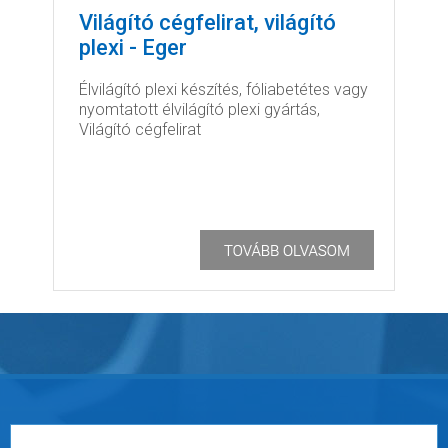
Világító cégfelirat, világító
plexi - Eger
Élvilágító plexi készítés, fóliabetétes vagy
nyomtatott élvilágító plexi gyártás,
Világító cégfelirat