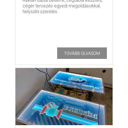
Reklámtábla beltérre, cégtábla készítés,
cégér tervezés egyedi megoldásokkal,
helyszíni szerelés.