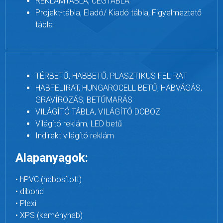
REKLÁMTÁBLA, CÉGTÁBLA
Projekt-tábla, Eladó/ Kiadó tábla, Figyelmeztető
tábla
TÉRBETŰ, HABBETŰ, PLASZTIKUS FELIRAT
HABFELIRAT, HUNGAROCELL BETŰ, HABVÁGÁS,
GRAVÍROZÁS, BETŰMARÁS
VILÁGÍTÓ TÁBLA, VILÁGÍTÓ DOBOZ
Világító reklám, LED betű
Indirekt világító reklám
Alapanyagok:
• hPVC (habosított)
• dibond
• Plexi
• XPS (keményhab)