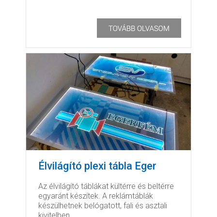
Élvilágító plexi tábla Eger
Az élvilágító táblákat kültérre és beltérre
egyaránt készítek. A reklámtáblák
készülhetnek belógatott, fali és asztali
kivitelben.