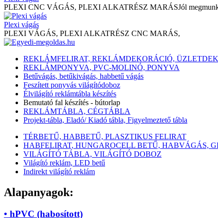
PLEXI CNC VÁGÁS, PLEXI ALKATRÉSZ MARÁSJól megmunkálható, hajlí
Plexi vágás
PLEXI VÁGÁS, PLEXI ALKATRÉSZ CNC MARÁS,
REKLÁMFELIRAT, REKLÁMDEKORÁCIÓ, ÜZLETDE
REKLÁMPONYVA, PVC-MOLINÓ, PONYVA
Betűvágás, betűkivágás, habbetű vágás
Feszített ponyvás világítódoboz
Élvilágító reklámtábla készítés
Bemutató fal készítés - bútorlap
REKLÁMTÁBLA, CÉGTÁBLA
Projekt-tábla, Eladó/ Kiadó tábla, Figyelmeztető tábla
TÉRBETŰ, HABBETŰ, PLASZTIKUS FELIRAT
HABFELIRAT, HUNGAROCELL BETŰ, HABVÁGÁS, 
VILÁGÍTÓ TÁBLA, VILÁGÍTÓ DOBOZ
Világító reklám, LED betű
Indirekt világító reklám
Alapanyagok:
• hPVC (habosított)