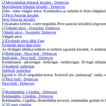
Megvilágított feliratok készítés - Debrecen
Előre - hátra világító dekor. Kombinálva az indirekt és front világítás
Plexi Paraván készítés
Folyamatos kérésre, a kért megoldás.Plexi paraván készítésGyógyszertá
Világító plexi - Veszprém, Debrecen
Világító plexi
Élvilágító plexi tábla Eger
Az élvilágító táblákat kültérre és beltérre egyaránt készítek. A reklámtá
Betűvágás - Plexi betű - Debrecen
Kontúrmarás - plexivágás - betűvágás - betűkivágás. 3D logó, térhatású 
Habbetű, habfelirat
Egyedi és 3D-és megoldást keress. Kedvező áru „habanyag”, tartós, v
Plexi betű - Debrecen
...
Reklámtábla, Cégtábla - Debrecen
Reklámtábla, Cégtábla, Hirdetőtábla tervezés, reklámtábla gyártás és he