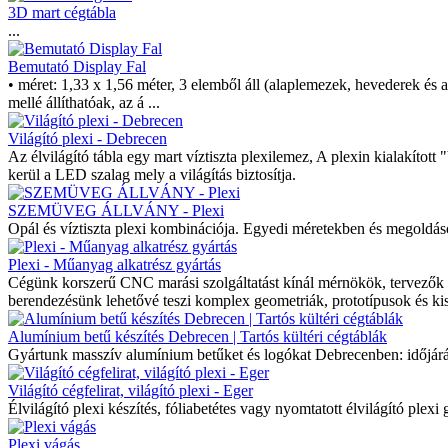
3D mart cégtábla
...
Bemutató Display Fal
• méret: 1,33 x 1,56 méter, 3 elemből áll (alaplemezek, hevederek és 
mellé állíthatóak, az á ...
Világító plexi - Debrecen
Az élvilágító tábla egy mart víztiszta plexilemez, A plexin kialakíto
kerül a LED szalag mely a világítás biztosítja.
SZEMÜVEG ÁLLVÁNY - Plexi
Opál és víztiszta plexi kombinációja. Egyedi méretekben és megoldás
Plexi - Műanyag alkatrész gyártás
Cégünk korszerű CNC marási szolgáltatást kínál mérnökök, tervezők 
berendezésünk lehetővé teszi komplex geometriák, prototípusok és kis 
Alumínium betű készítés Debrecen | Tartós kültéri cégtáblák
Gyártunk masszív alumínium betűket és logókat Debrecenben: időjárásáll
Világító cégfelirat, világító plexi - Eger
Élvilágító plexi készítés, fóliabetétes vagy nyomtatott élvilágító plexi g
Plexi vágás