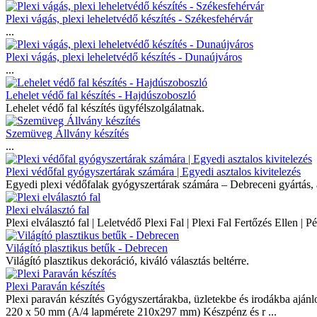
Plexi vágás, plexi leheletvédő készítés - Székesfehérvár
...
Plexi vágás, plexi leheletvédő készítés - Dunaújváros
...
Lehelet védő fal készítés - Hajdúszoboszló
Lehelet védő fal készítés ügyfélszolgálatnak.
Szemüveg Állvány készítés
...
Plexi védőfal gyógyszertárak számára | Egyedi asztalos kivitelezés
Egyedi plexi védőfalak gyógyszertárak számára – Debreceni gyártás, asz
Plexi elválasztó fal
Plexi elválasztó fal | Leletvédő Plexi Fal | Plexi Fal Fertőzés Ellen |
Világító plasztikus betűk - Debrecen
Világító plasztikus dekoráció, kiváló választás beltérre.
Plexi Paraván készítés
Plexi paraván készítés Gyógyszertárakba, üzletekbe és irodákba ajánl
220 x 50 mm (A/4 lapmérete 210x297 mm) Készpénz és r ...