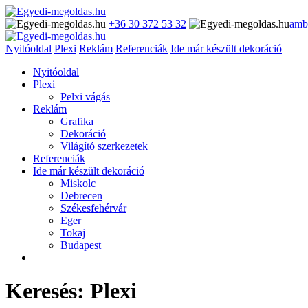
+36 30 372 53 32
amb
Nyitóoldal
Plexi
Reklám
Referenciák
Ide már készült dekoráció
Nyitóoldal
Plexi
Pelxi vágás
Reklám
Grafika
Dekoráció
Világító szerkezetek
Referenciák
Ide már készült dekoráció
Miskolc
Debrecen
Székesfehérvár
Eger
Tokaj
Budapest
Keresés: Plexi