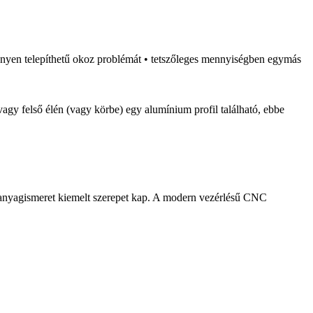
 könnyen telepíthetű okoz problémát • tetszőleges mennyiségben egymás
vagy felső élén (vagy körbe) egy alumínium profil található, ebbe
 anyagismeret kiemelt szerepet kap. A modern vezérlésű CNC