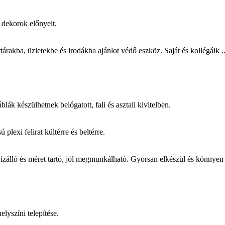
ú dekorok előnyeit.
rakba, üzletekbe és irodákba ajánlot védő eszköz. Saját és kollégáik ..
blák készülhetnek belógatott, fali és asztali kivitelben.
plexi felirat kültérre és beltérre.
ízálló és méret tartó, jól megmunkálható. Gyorsan elkészül és könnyen
lyszíni telepítése.