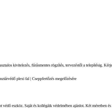
talos kivitelezés, fúrásmentes rögzítés, tervezéstől a telepítésig. Kérj
 Pénztárvédő plexi fal | Cseppfertőzés megelőzésére
ot védő eszköz. Saját és kollégáik védelmében ajánlot. Két méretben és