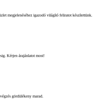
zlet megjelenéséhez igazodó világító feliratot készítettünk.
ésig. Kérjen árajánlatot most!
kavégzés gördülékeny marad.