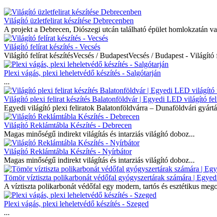
Világító üzletfelirat készítése Debrecenben
A projekt a Debrecen, Diószegi utcán található épület homlokzatán való
Világító felírat készítés - Vecsés
Világító felírat készítésVecsés / BudapestVecsés / Budapest - Világító f
Plexi vágás, plexi leheletvédő készítés - Salgótarján
...
Világító plexi felirat készítés Balatonföldvár | Egyedi LED világító fel
Egyedi világító plexi feliratok Balatonföldvárra – Dunaföldvári gyártás,
Világító Reklámtábla Készítés - Debrecen
Magas minőségű indirekt világítás és intarziás világító doboz...
Világító Reklámtábla Készítés - Nyírbátor
Magas minőségű indirekt világítás és intarziás világító doboz...
Tömör víztiszta polikarbonát védőfal gyógyszertárak számára | Egyedi 
A víztiszta polikarbonát védőfal egy modern, tartós és esztétikus me
Plexi vágás, plexi leheletvédő készítés - Szeged
...