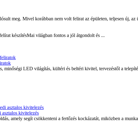
sult meg. Mivel korábban nem volt felirat az épületen, teljesen új, az ü
elírat készítésMai világban fontos a jól átgondolt és ...
iratok
 minőségi LED világítás, kültéri és beltéri kivitel, tervezéstől a telepít
asztalos kivitelezés
goldás, amely segít csökkenteni a fertőzés kockázatát, miközben a mun