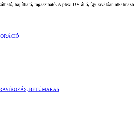
tható, ragasztható. A plexi UV álló, így kiválóan alkalmazható 
KORÁCIÓ
GRAVÍROZÁS, BETŰMARÁS