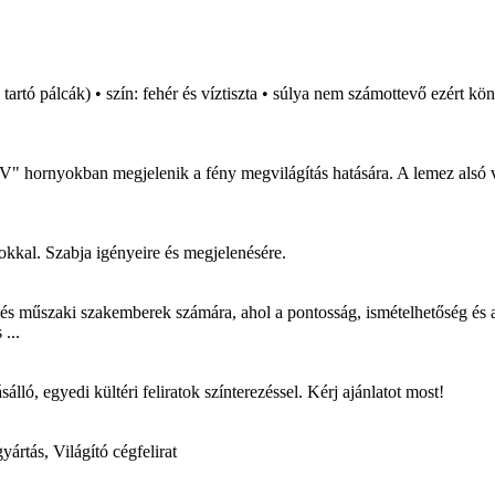
a tartó pálcák) • szín: fehér és víztiszta • súlya nem számottevő ezért
tt "V" hornyokban megjelenik a fény megvilágítás hatására. A lemez alsó 
okkal. Szabja igényeire és megjelenésére.
és műszaki szakemberek számára, ahol a pontosság, ismételhetőség és
...
ó, egyedi kültéri feliratok színterezéssel. Kérj ajánlatot most!
yártás, Világító cégfelirat