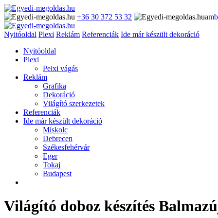
+36 30 372 53 32
amb
Nyitóoldal
Plexi
Reklám
Referenciák
Ide már készült dekoráció
Nyitóoldal
Plexi
Pelxi vágás
Reklám
Grafika
Dekoráció
Világító szerkezetek
Referenciák
Ide már készült dekoráció
Miskolc
Debrecen
Székesfehérvár
Eger
Tokaj
Budapest
Világító doboz készítés Balmazú