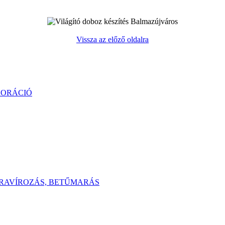
Vissza az előző oldalra
KORÁCIÓ
GRAVÍROZÁS, BETŰMARÁS