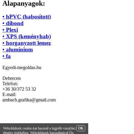
Alapanyagok:
• hPVC (habosított)
• dibond
• Plexi
• XPS (keményhab)
• horganyzott lemez
• alumínium
• fa
Egyedi-megoldas.hu
Debrecen
Telefon:
+36 30/372 53 32
E-mail:
ambach.grafika@gmail.com
Weboldalunk cookie-kat használ a legjobb vásárlási
OK
élmény érdekében. Weboldalunk használatával Ön