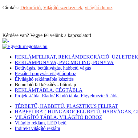
Címkék:
Dekoráció
,
Világító szerkezetek
,
világító doboz
Kérdése van? Vegye fel velünk a kapcsolatot!
REKLÁMFELIRAT, REKLÁMDEKORÁCIÓ, ÜZLETDE
REKLÁMPONYVA, PVC-MOLINÓ, PONYVA
Betűvágás, betűkivágás, habbetű vágás
Feszített ponyvás világítódoboz
Élvilágító reklámtábla készítés
Bemutató fal készítés - bútorlap
REKLÁMTÁBLA, CÉGTÁBLA
Projekt-tábla, Eladó/ Kiadó tábla, Figyelmeztető tábla
TÉRBETŰ, HABBETŰ, PLASZTIKUS FELIRAT
HABFELIRAT, HUNGAROCELL BETŰ, HABVÁGÁS, 
VILÁGÍTÓ TÁBLA, VILÁGÍTÓ DOBOZ
Világító reklám, LED betű
Indirekt világító reklám