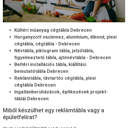
Kültéri műanyag cégtábla Debrecen
Horganyzott vaslemez, alumínium, dibond, plexi
cégtábla, cégtábla
- Debrecen
Névtábla, piktogram tábla, jelzőtábla,
figyelmeztető tábla, ajtónévtábla -
Debrecen
Beltéri installációs tábla, kiállítási
bemutatótábla
Debrecen
Reklámtábla, távtartós cégtábla, plexi
cégtábla
Debrecen
Ingatlanberuházások, építkezések projekt-
táblái
Debrecen
Miből készülhet egy reklámtábla vagy a
épületfelírat?