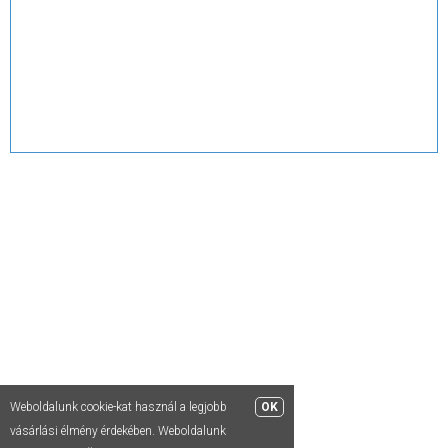
Debrecen
Telefon:
+36 30/372 53 32
E-mail:
ambach.grafika@gmail.com
Weboldalunk cookie-kat használ a legjobb
OK
vásárlási élmény érdekében. Weboldalunk