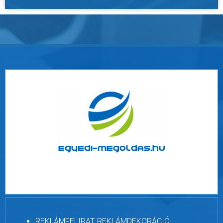
REKLÁMFELIRAT, REKLÁMDEKORÁCIÓ,