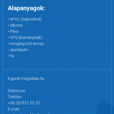
Alapanyagok:
• hPVC (habosított)
• dibond
• Plexi
• XPS (keményhab)
• horganyzott lemez
• alumínium
• fa
Egyedi-megoldas.hu
Debrecen
Telefon:
+36 30/372 53 32
E-mail: