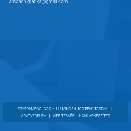
ambach.grafika@gmail.com
EGYEDI-MEGOLDAS.HU © MINDEN JOG FENNTARTVA. |
ADATVÉDELEM
|
WEB TÉRKÉP |
HONLAPKÉSZÍTÉS