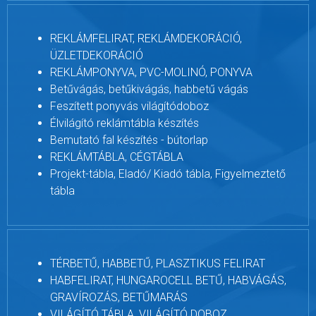
REKLÁMFELIRAT, REKLÁMDEKORÁCIÓ,
ÜZLETDEKORÁCIÓ
REKLÁMPONYVA, PVC-MOLINÓ, PONYVA
Betűvágás, betűkivágás, habbetű vágás
Feszített ponyvás világítódoboz
Élvilágító reklámtábla készítés
Bemutató fal készítés - bútorlap
REKLÁMTÁBLA, CÉGTÁBLA
Projekt-tábla, Eladó/ Kiadó tábla, Figyelmeztető
tábla
TÉRBETŰ, HABBETŰ, PLASZTIKUS FELIRAT
HABFELIRAT, HUNGAROCELL BETŰ, HABVÁGÁS,
GRAVÍROZÁS, BETŰMARÁS
VILÁGÍTÓ TÁBLA, VILÁGÍTÓ DOBOZ