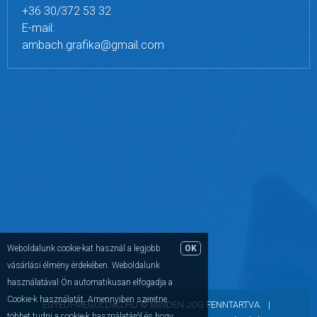
+36 30/372 53 32
E-mail:
ambach.grafika@gmail.com
Weboldalunk cookie-kat használ a legjobb
OK
vásárlási élmény érdekében. Weboldalunk
használatával Ön automatikusan elfogadja a
Cookie-k használatát. Amennyiben szeretne
EGYEDI-MEGOLDAS.HU © MINDEN JOG FENNTARTVA. |
többet tudni a cookie-k használatáról és hogy