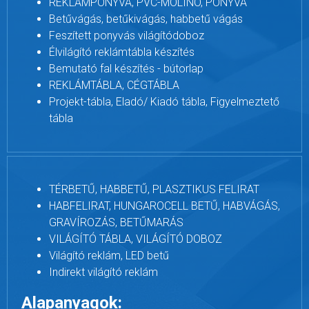
REKLÁMPONYVA, PVC-MOLINÓ, PONYVA
Betűvágás, betűkivágás, habbetű vágás
Feszített ponyvás világítódoboz
Élvilágító reklámtábla készítés
Bemutató fal készítés - bútorlap
REKLÁMTÁBLA, CÉGTÁBLA
Projekt-tábla, Eladó/ Kiadó tábla, Figyelmeztető
tábla
TÉRBETŰ, HABBETŰ, PLASZTIKUS FELIRAT
HABFELIRAT, HUNGAROCELL BETŰ, HABVÁGÁS,
GRAVÍROZÁS, BETŰMARÁS
VILÁGÍTÓ TÁBLA, VILÁGÍTÓ DOBOZ
Világító reklám, LED betű
Indirekt világító reklám
Alapanyagok: