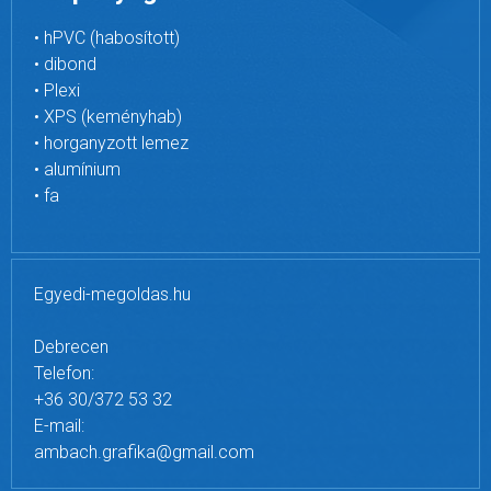
• hPVC (habosított)
• dibond
• Plexi
• XPS (keményhab)
• horganyzott lemez
• alumínium
• fa
Egyedi-megoldas.hu
Debrecen
Telefon:
+36 30/372 53 32
E-mail:
ambach.grafika@gmail.com