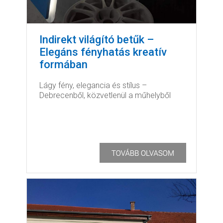
Indirekt világító betűk –
Elegáns fényhatás kreatív
formában
Lágy fény, elegancia és stílus –
Debrecenből, közvetlenül a műhelyből