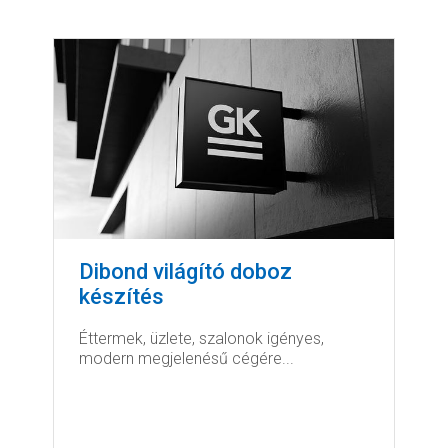
Dibond világító doboz
készítés
Éttermek, üzlete, szalonok igényes,
modern megjelenésű cégére...