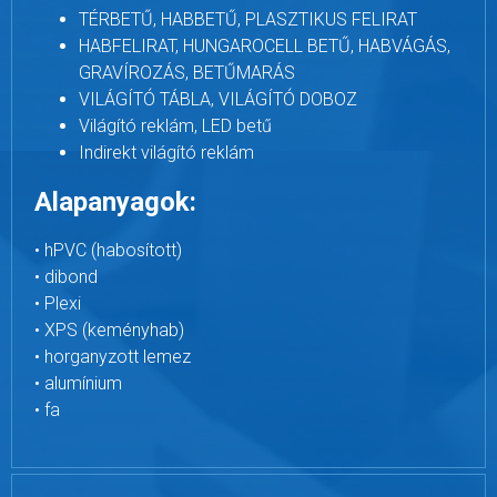
TÉRBETŰ, HABBETŰ, PLASZTIKUS FELIRAT
HABFELIRAT, HUNGAROCELL BETŰ, HABVÁGÁS,
GRAVÍROZÁS, BETŰMARÁS
VILÁGÍTÓ TÁBLA, VILÁGÍTÓ DOBOZ
Világító reklám, LED betű
Indirekt világító reklám
Alapanyagok:
• hPVC (habosított)
• dibond
• Plexi
• XPS (keményhab)
• horganyzott lemez
• alumínium
• fa