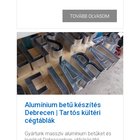
Alumínium betű készítés
Debrecen | Tartós kültéri
cégtáblák
Gyártunk masszív alumínium betűket és
logókat Debrecenben: időjárásálló,