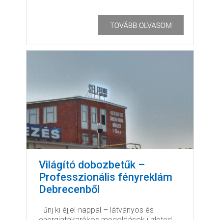
Világító dobozbetűk –
Professzionális fényreklám
Debrecenből
Tűnj ki éjjel-nappal – látványos és
energiatakarékos megoldások üzleted