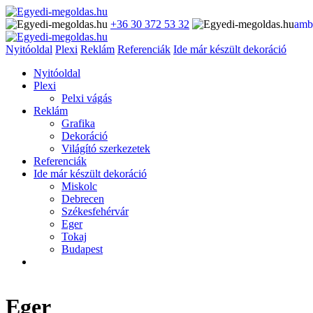
+36 30 372 53 32
amb
Nyitóoldal
Plexi
Reklám
Referenciák
Ide már készült dekoráció
Nyitóoldal
Plexi
Pelxi vágás
Reklám
Grafika
Dekoráció
Világító szerkezetek
Referenciák
Ide már készült dekoráció
Miskolc
Debrecen
Székesfehérvár
Eger
Tokaj
Budapest
Eger