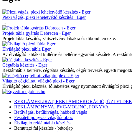
Plexi vágás, plexi leheletvédő készítés - Eger
...
Projek tábla gyártás Debrecen - Eger
Projek tábla készítés, zártszelvény lábakra és dibond lemezre.
Élvilágító plexi tábla Eger
Az élvilágító táblákat kültérre és beltérre egyaránt készítek. A reklámtá
Cégtábla készítés - Eger
Reklámtábla beltérre, cégtábla készítés, cégér tervezés egyedi megoldá
Világító cégfelirat, világító plexi - Eger
Élvilágító plexi készítés, fóliabetétes vagy nyomtatott élvilágító plexi g
REKLÁMFELIRAT, REKLÁMDEKORÁCIÓ, ÜZLETDE
REKLÁMPONYVA, PVC-MOLINÓ, PONYVA
Betűvágás, betűkivágás, habbetű vágás
Feszített ponyvás világítódoboz
Élvilágító reklámtábla készítés
Bemutató fal készítés - bútorlap