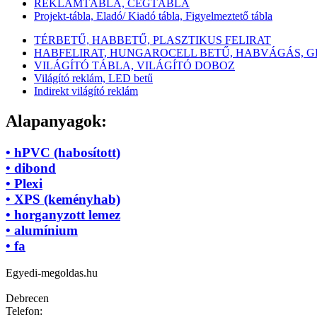
REKLÁMTÁBLA, CÉGTÁBLA
Projekt-tábla, Eladó/ Kiadó tábla, Figyelmeztető tábla
TÉRBETŰ, HABBETŰ, PLASZTIKUS FELIRAT
HABFELIRAT, HUNGAROCELL BETŰ, HABVÁGÁS, 
VILÁGÍTÓ TÁBLA, VILÁGÍTÓ DOBOZ
Világító reklám, LED betű
Indirekt világító reklám
Alapanyagok:
• hPVC (habosított)
• dibond
• Plexi
• XPS (keményhab)
• horganyzott lemez
• alumínium
• fa
Egyedi-megoldas.hu
Debrecen
Telefon: