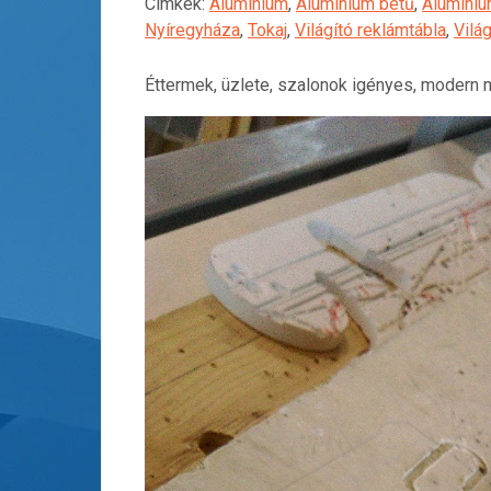
Címkék:
Alumínium
,
Alumínium betű
,
Alumíni
Nyíregyháza
,
Tokaj
,
Világító reklámtábla
,
Vilá
Éttermek, üzlete, szalonok igényes, modern 