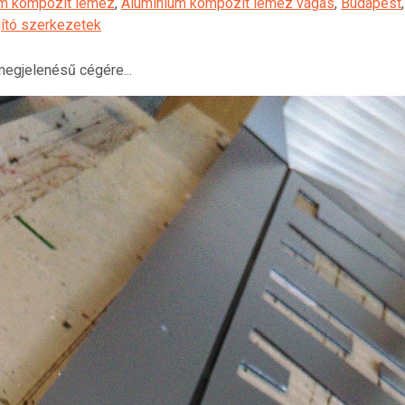
um kompozit lemez
,
Alumínium kompozit lemez vágás
,
Budapest
gító szerkezetek
megjelenésű cégére...