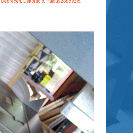
,
Debrecen
,
Dekoráció
,
Hajdúszoboszló
,