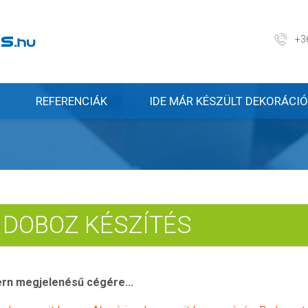
+3
REFERENCIÁK
IDE MÁR KÉSZÜLT DEKORÁCIÓ
 DOBOZ KÉSZÍTÉS
ern megjelenésű cégére...