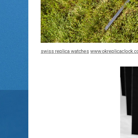
swiss replica watches
www.okreplicaclock.