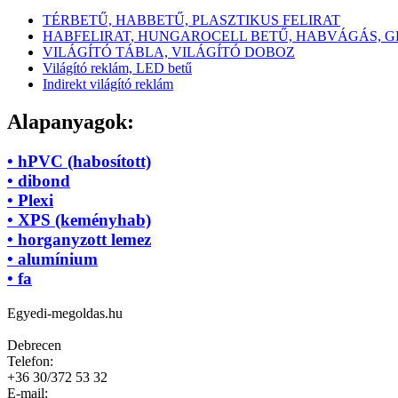
TÉRBETŰ, HABBETŰ, PLASZTIKUS FELIRAT
HABFELIRAT, HUNGAROCELL BETŰ, HABVÁGÁS, 
VILÁGÍTÓ TÁBLA, VILÁGÍTÓ DOBOZ
Világító reklám, LED betű
Indirekt világító reklám
Alapanyagok:
• hPVC (habosított)
• dibond
• Plexi
• XPS (keményhab)
• horganyzott lemez
• alumínium
• fa
Egyedi-megoldas.hu
Debrecen
Telefon:
+36 30/372 53 32
E-mail: