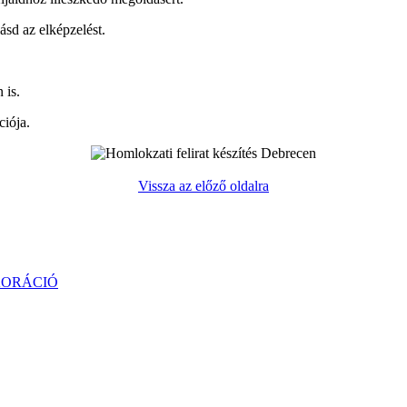
sd az elképzelést.
 is.
ciója.
Vissza az előző oldalra
KORÁCIÓ