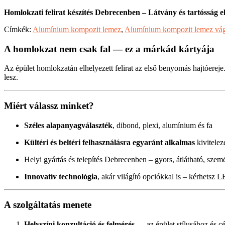
Homlokzati felirat készítés Debrecenben – Látvány és tartósság 
Címkék:
Alumínium kompozit lemez
,
Alumínium kompozit lemez vá
A homlokzat nem csak fal — ez a márkád kártyája
Az épület homlokzatán elhelyezett felirat az első benyomás hajtóereje
lesz.
Miért válassz minket?
Széles alapanyagválaszték
, dibond, plexi, alumínium és fa
Kültéri és beltéri felhasználásra egyaránt alkalmas
kivitelez
Helyi gyártás és telepítés Debrecenben – gyors, átlátható, sze
Innovatív technológia
, akár világító opciókkal is – kérhetsz 
A szolgáltatás menete
Helyszíni konzultáció és felmérés
— az épület stílusához és cé