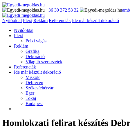
+36 30 372 53 32
amb
Nyitóoldal
Plexi
Reklám
Referenciák
Ide már készült dekoráció
Nyitóoldal
Plexi
Pelxi vágás
Reklám
Grafika
Dekoráció
Világító szerkezetek
Referenciák
Ide már készült dekoráció
Miskolc
Debrecen
Székesfehérvár
Eger
Tokaj
Budapest
Homlokzati felirat készítés Deb