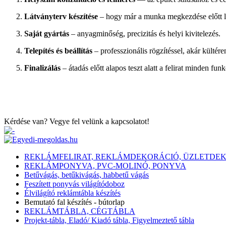
Látványterv készítése
– hogy már a munka megkezdése előtt lá
Saját gyártás
– anyagminőség, precizitás és helyi kivitelezés.
Telepítés és beállítás
– professzionális rögzítéssel, akár kültéren
Finalizálás
– átadás előtt alapos teszt alatt a felirat minden funk
Kérdése van? Vegye fel velünk a kapcsolatot!
REKLÁMFELIRAT, REKLÁMDEKORÁCIÓ, ÜZLETDE
REKLÁMPONYVA, PVC-MOLINÓ, PONYVA
Betűvágás, betűkivágás, habbetű vágás
Feszített ponyvás világítódoboz
Élvilágító reklámtábla készítés
Bemutató fal készítés - bútorlap
REKLÁMTÁBLA, CÉGTÁBLA
Projekt-tábla, Eladó/ Kiadó tábla, Figyelmeztető tábla