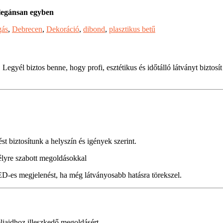
elegánsan egyben
gás
,
Debrecen
,
Dekoráció
,
dibond
,
plasztikus betű
. Legyél biztos benne, hogy profi, esztétikus és időtálló látványt biz
ést biztosítunk a helyszín és igények szerint.
mélyre szabott megoldásokkal
LED-es megjelenést, ha még látványosabb hatásra törekszel.
ljaidhoz illeszkedő megoldásért.