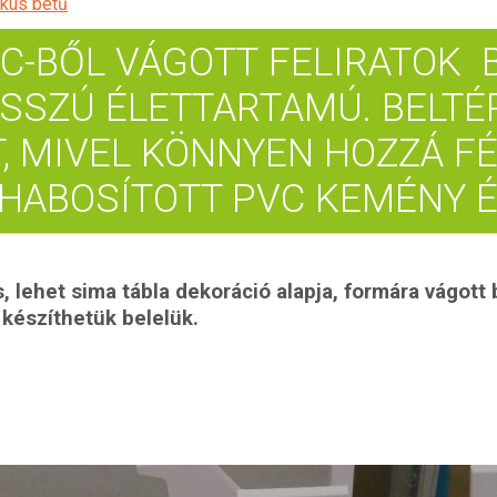
ikus betű
VC-BŐL VÁGOTT FELIRATOK 
SSZÚ ÉLETTARTAMÚ. BELTÉ
, MIVEL KÖNNYEN HOZZÁ F
 HABOSÍTOTT PVC KEMÉNY É
s, lehet sima tábla dekoráció alapja, formára vágott
s készíthetük belelük.