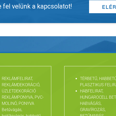
fel velünk a kapcsolatot!
REKLÁMFELIRAT,
TÉRBETŰ, HABBETŰ
REKLÁMDEKORÁCIÓ,
PLASZTIKUS FELIR
ÜZLETDEKORÁCIÓ
HABFELIRAT,
REKLÁMPONYVA, PVC-
HUNGAROCELL BET
MOLINÓ, PONYVA
HABVÁGÁS,
Betűvágás,
GRAVÍROZÁS,
betűkivágás, habbetű
BETŰMARÁS