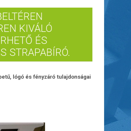
BELTÉREN
REN KIVÁLÓ
ÉRHETŐ ÉS
S STRAPABÍRÓ.
 betű, lógó és fényzáró tulajdonságai