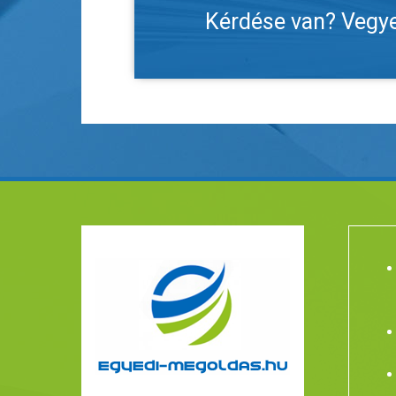
Kérdése van? Vegye 