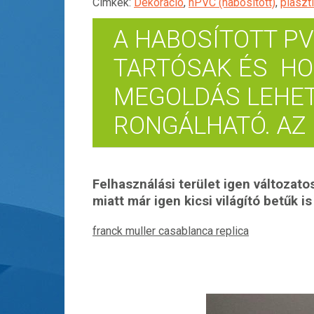
Címkék:
Dekoráció
,
hPVC (habosított)
,
plaszt
A HABOSÍTOTT P
TARTÓSAK ÉS HO
MEGOLDÁS LEHET
RONGÁLHATÓ. AZ
Felhasználási terület igen változato
miatt már igen kicsi világító betűk i
franck muller casablanca replica