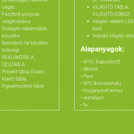
vágás
VILÁGÍTÓ TÁBLA,
Feszített ponyvás
VILÁGÍTÓ DOBOZ
világítódoboz
Világító reklám, LED
Élvilágító reklámtábla
betű
készítés
Indirekt világító rek
Bemutató fal készítés -
Alapanyagok:
bútorlap
REKLÁMTÁBLA,
• hPVC (habosított)
CÉGTÁBLA
• dibond
Projekt-tábla, Eladó/
• Plexi
Kiadó tábla,
• XPS (keményhab)
Figyelmeztető tábla
• horganyzott lemez
• alumínium
• fa