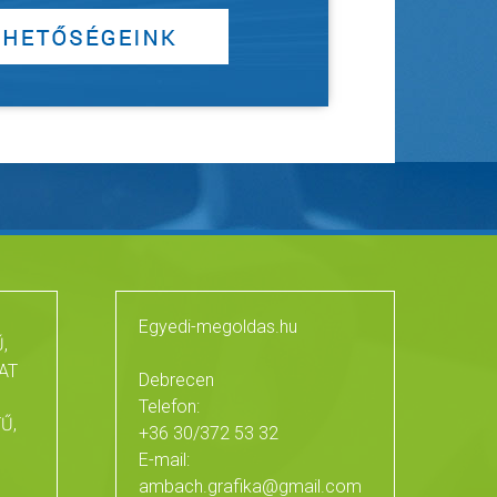
Egyedi-megoldas.hu
,
AT
Debrecen
Telefon:
Ű,
+36 30/372 53 32
E-mail:
ambach.grafika@gmail.com