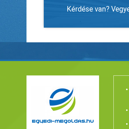
Kérdése van? Vegye 