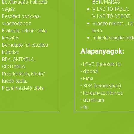
betűkivágás, habbetű
BETŰMARÁS
vágás
VILÁGÍTÓ TÁBLA,
Feszített ponyvás
VILÁGÍTÓ DOBOZ
világítódoboz
Világító reklám, LED
Élvilágító reklámtábla
betű
készítés
Indirekt világító rek
Bemutató fal készítés -
Alapanyagok:
bútorlap
REKLÁMTÁBLA,
• hPVC (habosított)
CÉGTÁBLA
• dibond
Projekt-tábla, Eladó/
• Plexi
Kiadó tábla,
• XPS (keményhab)
Figyelmeztető tábla
• horganyzott lemez
• alumínium
• fa