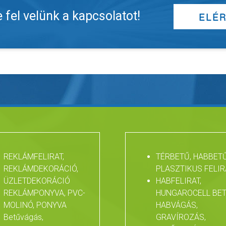
fel velünk a kapcsolatot!
REKLÁMFELIRAT,
TÉRBETŰ, HABBETŰ
REKLÁMDEKORÁCIÓ,
PLASZTIKUS FELIR
ÜZLETDEKORÁCIÓ
HABFELIRAT,
REKLÁMPONYVA, PVC-
HUNGAROCELL BET
MOLINÓ, PONYVA
HABVÁGÁS,
Betűvágás,
GRAVÍROZÁS,